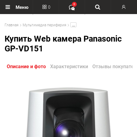
0
0
Меню
Вход
.....
Главная
Мультимедиа периферия
Регистрация
Купить Web камера Panasonic
GP-VD151
Описание и фото
Характеристики
Отзывы покупател