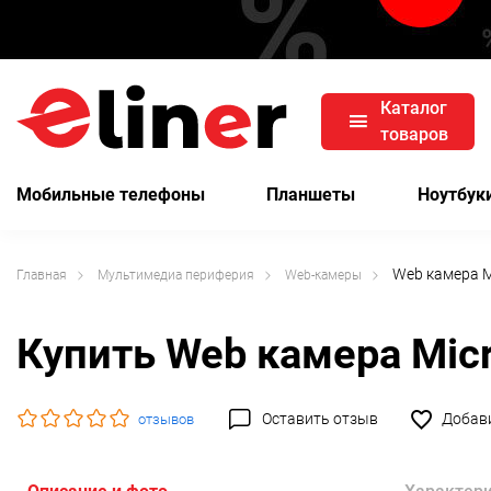
Каталог
товаров
Мобильные телефоны
Планшеты
Ноутбук
Web камера M
Главная
Мультимедиа периферия
Web-камеры
Купить Web камера Micr
Оставить отзыв
Добави
отзывов