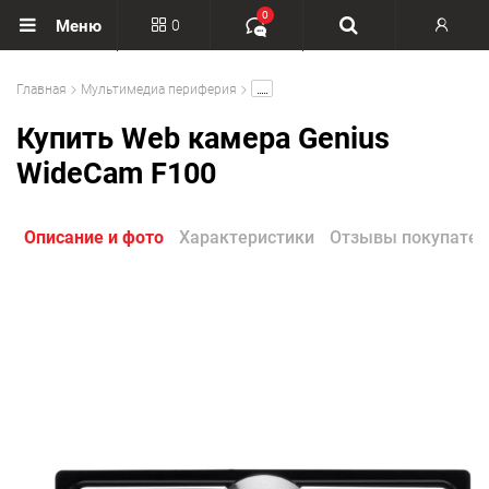
0
0
Меню
Вход
.....
Главная
Мультимедиа периферия
Регистрация
Купить Web камера Genius
WideCam F100
Описание и фото
Характеристики
Отзывы покупател