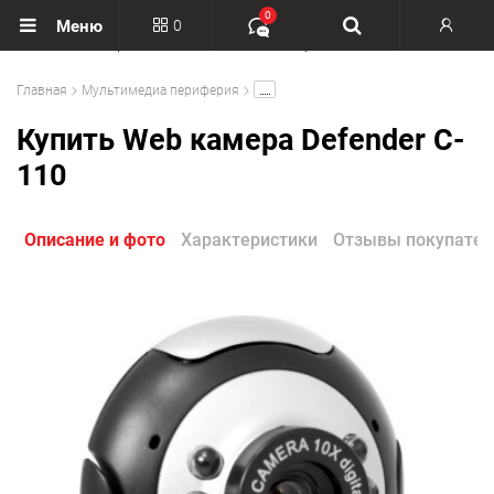
0
0
Меню
Вход
.....
Главная
Мультимедиа периферия
Регистрация
Купить Web камера Defender C-
110
Описание и фото
Характеристики
Отзывы покупател