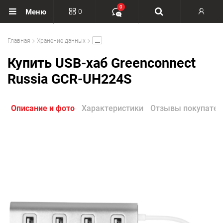
0
0
Меню
Вход
.....
Главная
Хранение данных
Регистрация
Купить USB-хаб Greenconnect
Russia GCR-UH224S
Описание и фото
Характеристики
Отзывы покупател