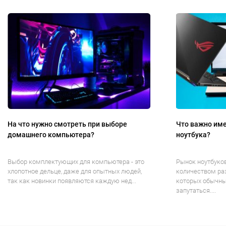
На что нужно смотреть при выборе
Что важно име
домашнего компьютера?
ноутбука?
Выбор комплектующих для компьютера - это
Рынок ноутбуко
хлопотное дельце, даже для опытных людей,
количеством ра
так как новинки появляются каждую нед...
которых обычны
запутаться....