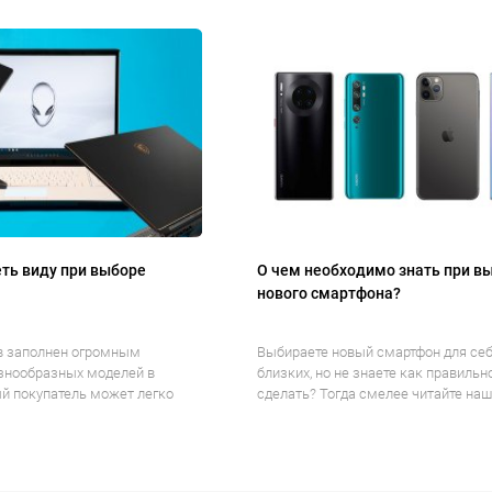
ть виду при выборе
О чем необходимо знать при в
нового смартфона?
в заполнен огромным
Выбираете новый смартфон для себ
знообразных моделей в
близких, но не знаете как правильн
й покупатель может легко
сделать? Тогда смелее читайте наше