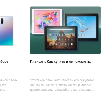
ыборе
Планшет. Как купить и не пожалеть.
я или своих
Что такое планшет? Стоит ли его покупать?
о это
Зачем он нужен? Ответы на эти и многие
 р...
другие вопросы, в нашей статье, открыва...