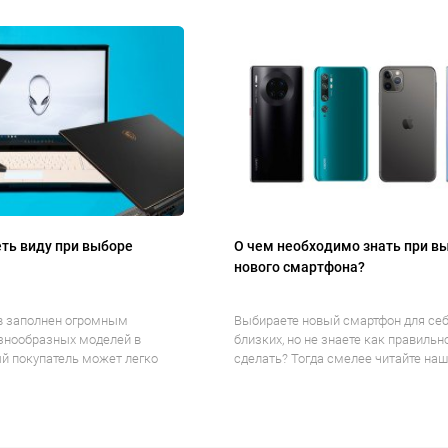
ть виду при выборе
О чем необходимо знать при в
нового смартфона?
в заполнен огромным
Выбираете новый смартфон для себ
знообразных моделей в
близких, но не знаете как правильн
й покупатель может легко
сделать? Тогда смелее читайте наше