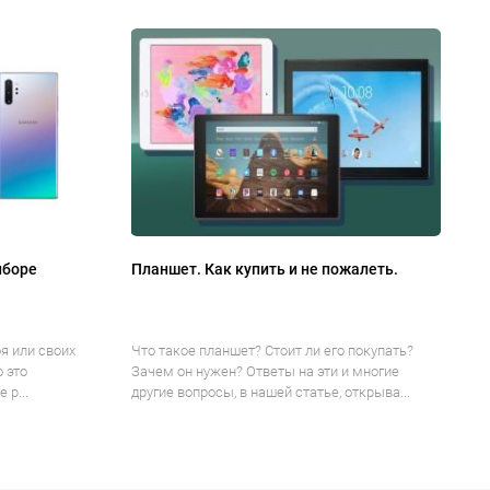
ыборе
Планшет. Как купить и не пожалеть.
я или своих
Что такое планшет? Стоит ли его покупать?
о это
Зачем он нужен? Ответы на эти и многие
 р...
другие вопросы, в нашей статье, открыва...