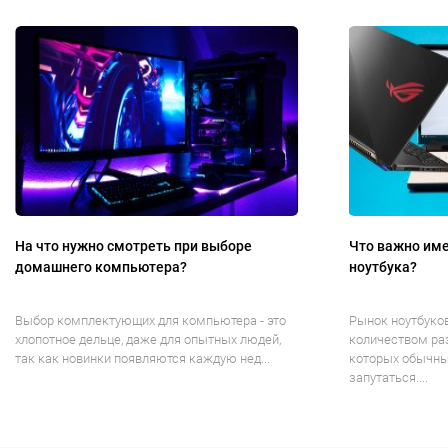
На что нужно смотреть при выборе
Что важно име
домашнего компьютера?
ноутбука?
Выбор комплектующих для компьютера - это
Рынок ноутбуко
хлопотное дельце, даже для опытных людей,
количеством ра
так как новинки появляются каждую нед...
которых обычны
запутаться....