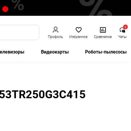
0
Профиль
Избранное
Сравнение
Чаты
елевизоры
Видеокарты
Роботы-пылесосы
T253TR250G3C415