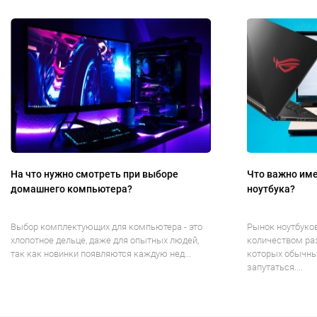
На что нужно смотреть при выборе
Что важно име
домашнего компьютера?
ноутбука?
Выбор комплектующих для компьютера - это
Рынок ноутбуко
хлопотное дельце, даже для опытных людей,
количеством ра
так как новинки появляются каждую нед...
которых обычны
запутаться....