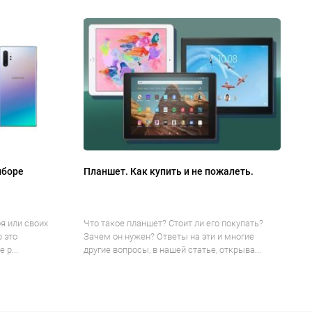
ыборе
Планшет. Как купить и не пожалеть.
я или своих
Что такое планшет? Стоит ли его покупать?
о это
Зачем он нужен? Ответы на эти и многие
 р...
другие вопросы, в нашей статье, открыва...