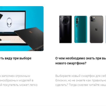
ть виду при выборе
О чем необходимо знать при в
нового смартфона?
в заполнен огромным
Выбираете новый смартфон для себ
знообразных моделей в
близких, но не знаете как правильн
й покупатель может легко
сделать? Тогда смелее читайте наше