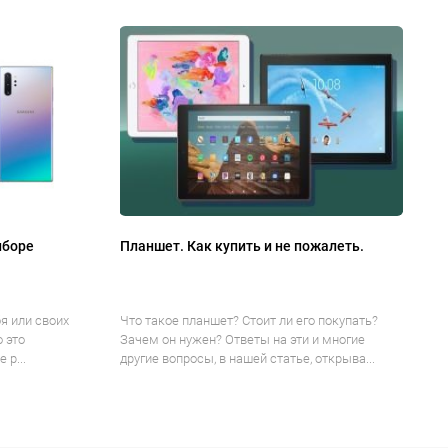
ыборе
Планшет. Как купить и не пожалеть.
я или своих
Что такое планшет? Стоит ли его покупать?
о это
Зачем он нужен? Ответы на эти и многие
 р...
другие вопросы, в нашей статье, открыва...