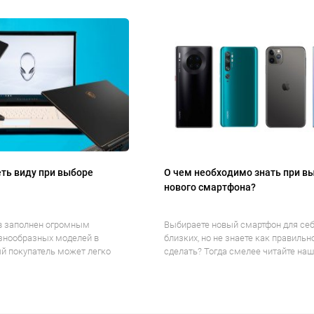
ть виду при выборе
О чем необходимо знать при в
нового смартфона?
в заполнен огромным
Выбираете новый смартфон для себ
знообразных моделей в
близких, но не знаете как правильн
й покупатель может легко
сделать? Тогда смелее читайте наше