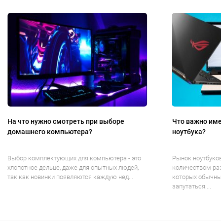
На что нужно смотреть при выборе
Что важно име
домашнего компьютера?
ноутбука?
Выбор комплектующих для компьютера - это
Рынок ноутбуко
хлопотное дельце, даже для опытных людей,
количеством ра
так как новинки появляются каждую нед...
которых обычны
запутаться....