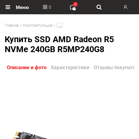
0
0
Меню
Вход
.....
Главная
Комплектующие
Регистрация
Купить SSD AMD Radeon R5
NVMe 240GB R5MP240G8
Описание и фото
Характеристики
Отзывы покупател