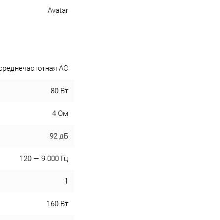
Avatar
среднечастотная АС
80 Вт
4 Ом
92 дБ
120 — 9 000 Гц
1
160 Вт