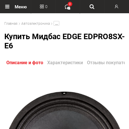
0
0
Меню
Вход
.....
Главная
Автоэлектроника
Регистрация
Купить Мидбас EDGE EDPRO8SX-
E6
Описание и фото
Характеристики
Отзывы покупател