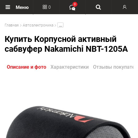
0
0
Меню
Вход
.....
Главная
Автоэлектроника
Регистрация
Купить Корпусной активный
сабвуфер Nakamichi NBT-1205A
Описание и фото
Характеристики
Отзывы покупател