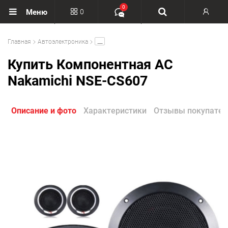
0
0
Меню
Вход
.....
Главная
Автоэлектроника
Регистрация
Купить Компонентная АС
Nakamichi NSE-CS607
Описание и фото
Характеристики
Отзывы покупател