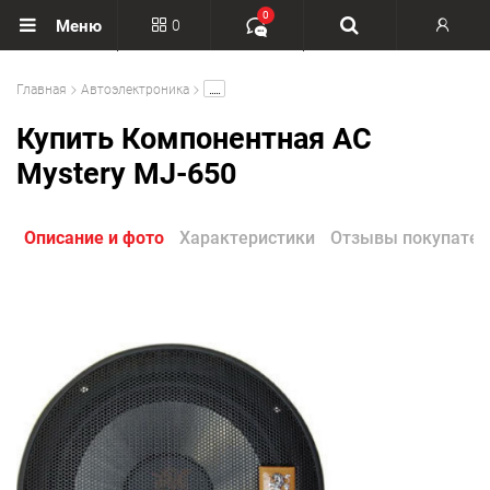
0
0
Меню
Вход
.....
Главная
Автоэлектроника
Регистрация
Купить Компонентная АС
Mystery MJ-650
Описание и фото
Характеристики
Отзывы покупател