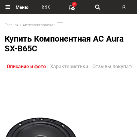
0
0
Меню
Вход
.....
Главная
Автоэлектроника
Регистрация
Купить Компонентная АС Aura
SX-B65C
Описание и фото
Характеристики
Отзывы покупател