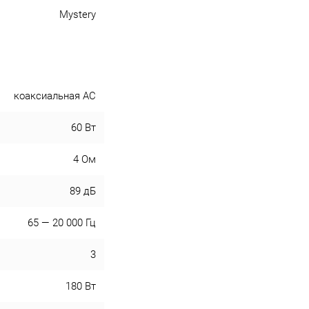
Mystery
коаксиальная АС
60 Вт
4 Ом
89 дБ
65 — 20 000 Гц
3
180 Вт