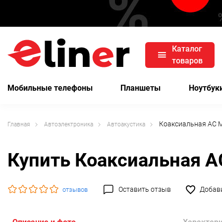
Каталог
товаров
Мобильные телефоны
Планшеты
Ноутбук
Коаксиальная АС M
Главная
Автоэлектроника
Автоакустика
Купить Коаксиальная А
Оставить отзыв
Добави
отзывов