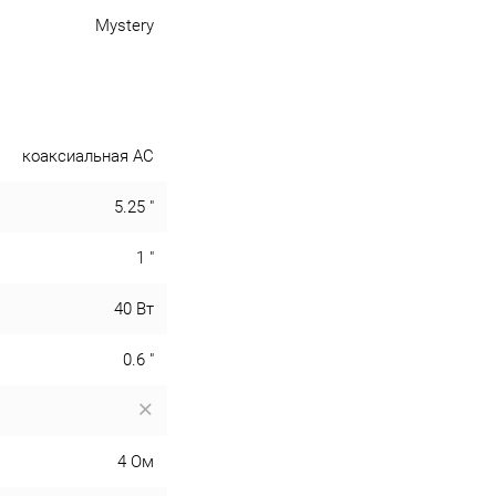
Mystery
коаксиальная АС
5.25 "
1 "
40 Вт
0.6 "
4 Ом