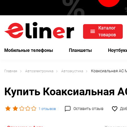
Каталог
товаров
Мобильные телефоны
Планшеты
Ноутбук
Коаксиальная АС M
Главная
Автоэлектроника
Автоакустика
Купить Коаксиальная А
Оставить отзыв
Доб
1 отзывов