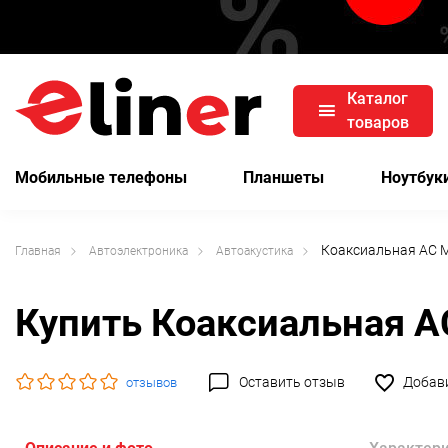
Каталог
товаров
Мобильные телефоны
Планшеты
Ноутбук
Коаксиальная АС M
Главная
Автоэлектроника
Автоакустика
Купить Коаксиальная А
Оставить отзыв
Добави
отзывов