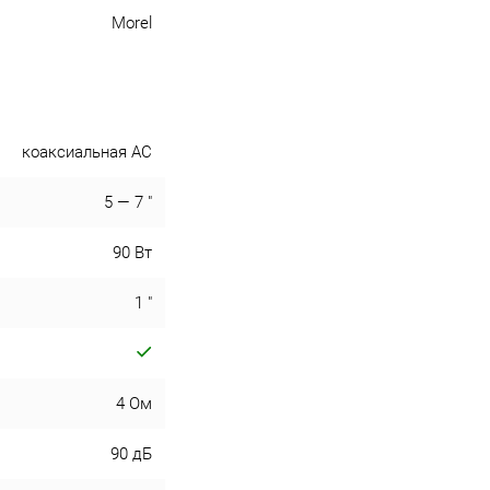
Morel
коаксиальная АС
5 — 7 "
90 Вт
1 "
4 Ом
90 дБ