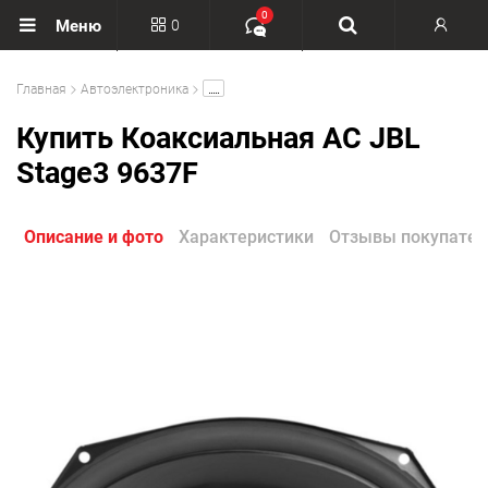
0
0
Меню
Вход
.....
Главная
Автоэлектроника
Регистрация
Купить Коаксиальная АС JBL
Stage3 9637F
Описание и фото
Характеристики
Отзывы покупател