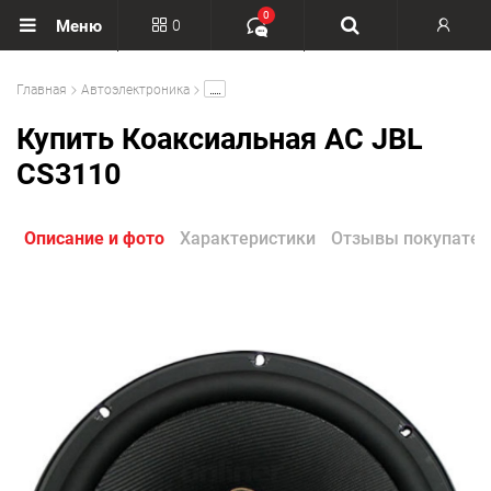
0
0
Меню
Вход
.....
Главная
Автоэлектроника
Регистрация
Купить Коаксиальная АС JBL
CS3110
Описание и фото
Характеристики
Отзывы покупател