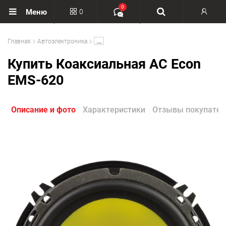
0
0
Меню
Вход
.....
Главная
Автоэлектроника
Регистрация
Купить Коаксиальная АС Econ
EMS-620
Описание и фото
Характеристики
Отзывы покупател