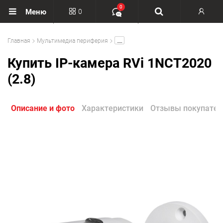
0
0
Меню
Вход
.....
Главная
Мультимедиа периферия
Регистрация
Купить IP-камера RVi 1NCT2020
(2.8)
Описание и фото
Характеристики
Отзывы покупател