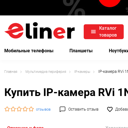
Каталог
товаров
Мобильные телефоны
Планшеты
Ноутбук
IP-камера RVi 1
Главная
Мультимедиа периферия
IP-камеры
Купить IP-камера RVi 1
Оставить отзыв
Добави
отзывов