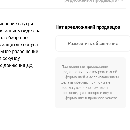
Предложения продавцов
(0)
менение внутри
Нет предложений продавцов
я запись видео на
гол обзора по
Разместить объявление
сс защиты корпуса
альное разрешение
в секунду
ие движения Да,
Приведенные предложения
продавцов являются рекламной
информацией и их приглашением
делать оферты. При покупке
всегда уточняйте комплект
поставки, цвет товара и иную
информацию в процессе заказа.