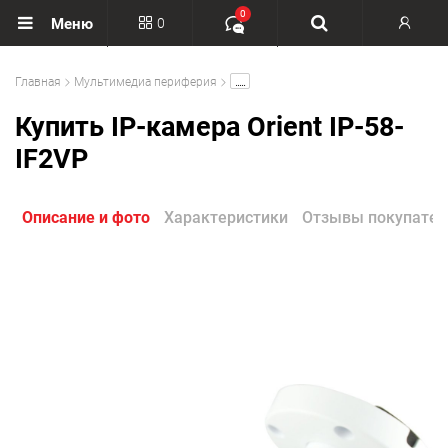
0
0
Меню
Вход
.....
Главная
Мультимедиа периферия
Регистрация
Купить IP-камера Orient IP-58-
IF2VP
Описание и фото
Характеристики
Отзывы покупател