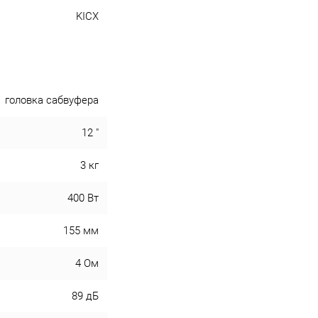
KICX
головка сабвуфера
12 "
3 кг
400 Вт
155 мм
4 Ом
89 дБ