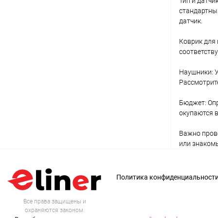
Тип и датч
стандартны
датчик.
Коврик для
соответств
Наушники: У
Рассмотрит
Бюджет: Опр
окупаются в
Важно прове
или знаком
Политика конфиденциальност
Все права защищены и
охраняются законом.