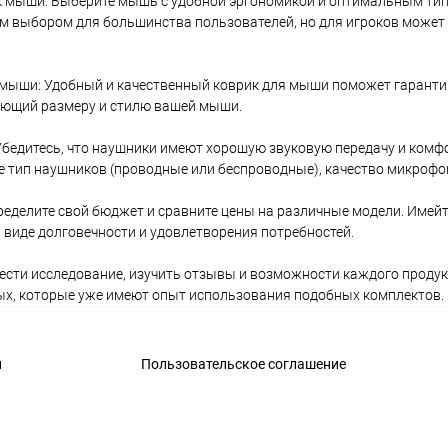
ик мыши: Выберите мышь с удобной эргономикой и оптимальным тип
м выбором для большинства пользователей, но для игроков может
 мыши: Удобный и качественный коврик для мыши поможет гарантир
ующий размеру и стилю вашей мыши.
бедитесь, что наушники имеют хорошую звуковую передачу и комф
е тип наушников (проводные или беспроводные), качество микрофо
еделите свой бюджет и сравните цены на различные модели. Имейт
 виде долговечности и удовлетворения потребностей.
сти исследование, изучить отзывы и возможности каждого продукт
ых, которые уже имеют опыт использования подобных комплектов.
и
Пользовательское соглашение