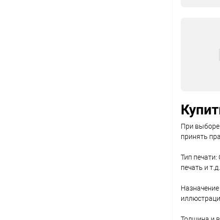
Купит
При выборе 
принять пр
Тип печати:
печать и т.
Назначение 
иллюстрации
Толщина и в