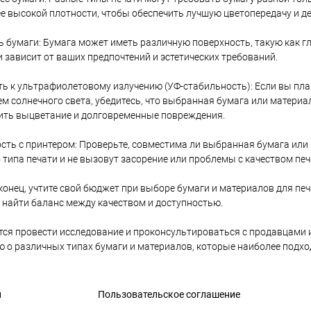
е высокой плотности, чтобы обеспечить лучшую цветопередачу и д
 бумаги: Бумага может иметь различную поверхность, такую как г
 зависит от ваших предпочтений и эстетических требований.
ь к ультрафиолетовому излучению (УФ-стабильность): Если вы пла
м солнечного света, убедитесь, что выбранная бумага или матери
ить выцветание и долговременные повреждения.
ть с принтером: Проверьте, совместима ли выбранная бумага или 
типа печати и не вызовут засорение или проблемы с качеством печ
онец, учтите свой бюджет при выборе бумаги и материалов для пе
 найти баланс между качеством и доступностью.
ся провести исследование и проконсультироваться с продавцами 
о различных типах бумаги и материалов, которые наиболее подхо
и
Пользовательское соглашение